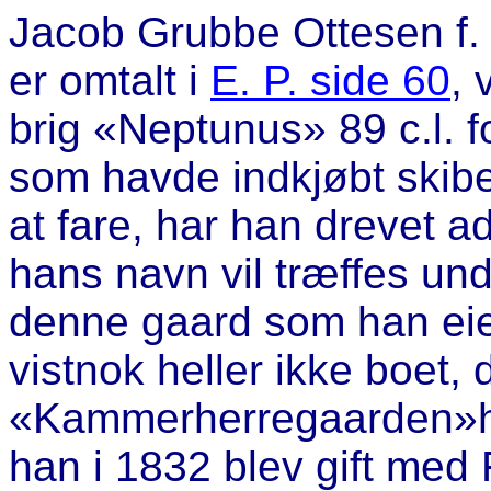
Jacob Grubbe Ottesen
f.
er omtalt i
E. P. side 60
, 
brig «Neptunus» 89 c.l. 
som havde indkjøbt skibet
at fare, har han drevet ad
hans navn vil træffes und
denne gaard som han eied
vistnok heller ikke boet,
«Kammerherregaarden»hvo
han i 1832 blev gift med 