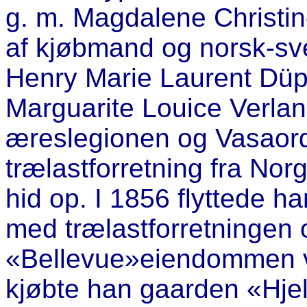
g. m. Magdalene Christin
af kjøbmand og norsk-sv
Henry Marie Laurent Düp
Marguarite Louice Verlan
æreslegionen og Vasaor
trælastforretning fra Nor
hid op. I 1856 flyttede ha
med trælastforretningen 
«Bellevue»eiendommen v
kjøbte han gaarden «Hjelt