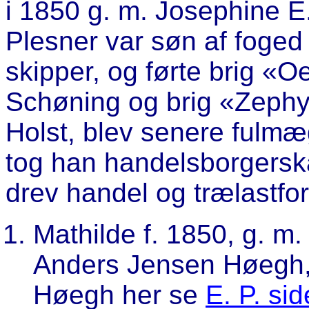
i 1850 g. m. Josephine E
Plesner var søn af foged
skipper, og førte brig «Oe
Schøning og brig «Zephyr
Holst, blev senere fulmæg
tog han handelsborgersk
drev handel og trælastfo
Mathilde f. 1850, g. m
Anders Jensen Høegh, 
Høegh her se
E. P. si