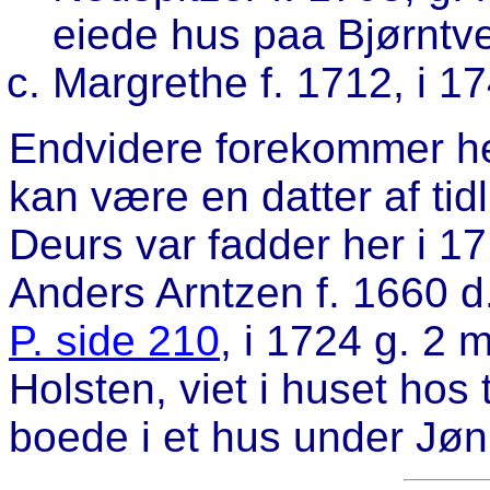
eiede hus paa Bjørntve
Margrethe f. 1712, i 1
Endvidere forekommer he
kan være en datter af ti
Deurs var fadder her i 17
Anders Arntzen f. 1660 d
P. side 210
, i 1724 g. 2 
Holsten, viet i huset hos
boede i et hus under Jøn