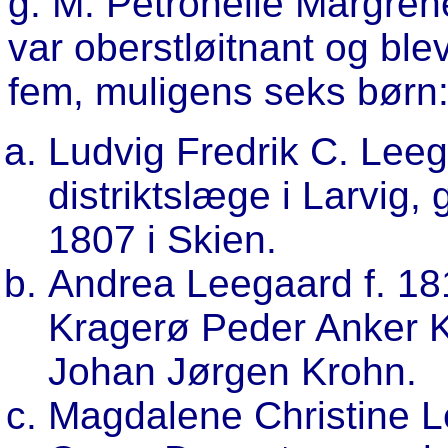
g. M. Petronelle Margrehe
var oberstløitnant og ble
fem, muligens seks børn
Ludvig Fredrik C. Leeg
distriktslæge i Larvig,
1807 i Skien.
Andrea Leegaard f. 181
Kragerø Peder Anker K
Johan Jørgen Krohn.
Magdalene Christine Le