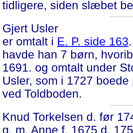
tidligere, siden slæbet 
Gjert Usler
er omtalt i
E. P. side 163
havde han 7 børn, hvorib
1691. og omtalt under S
Usler, som i 1727 boede
ved Toldboden.
Knud Torkelsen d. før 17
g. m. Anne f. 1675 d. 175