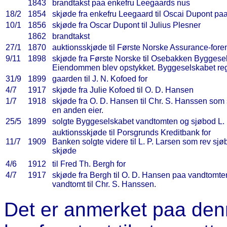
1843
brandtakst paa enkefru Leegaards nus
18/2
1854
skjøde fra enkefru Leegaard til Oscai Dupont pa
10/1
1856
skjøde fra Oscar Dupont til Julius Plesner
1862
brandtakst
27/1
1870
auktionsskjøde til Første Norske Assurance-fore
9/11
1898
skjøde fra Første Norske til Osebakken Byggese
Eiendommen blev opstykket. Byggeselskabet reg
31/9
1899
gaarden til J. N. Kofoed for
4/7
1917
skjøde fra Julie Kofoed til O. D. Hansen
1/7
1918
skjøde fra O. D. Hansen til Chr. S. Hanssen som 
en anden eier.
25/5
1899
solgte Byggeselskabet vandtomten og sjøbod L. m
auktionsskjøde til Porsgrunds Kreditbank for
11/7
1909
Banken solgte videre til L. P. Larsen som rev sjøb
skjøde
4/6
1912
til Fred Th. Bergh for
4/7
1917
skjøde fra Bergh til O. D. Hansen paa vandtomte
vandtomt til Chr. S. Hanssen.
Det er anmerket paa denne