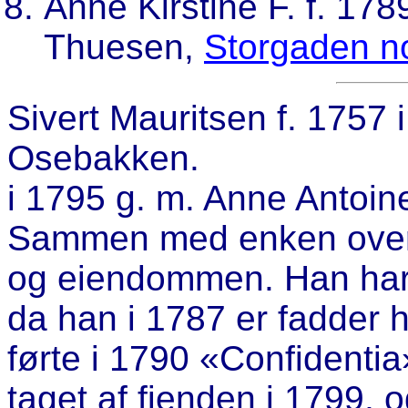
Anne Kirstine F. f. 178
Thuesen,
Storgaden n
Sivert Mauritsen f. 1757
Osebakken.
i 1795 g. m. Anne Antoine
Sammen med enken overt
og eiendommen. Han har 
da han i 1787 er fadder h
førte i 1790 «Confidentia
taget af fienden i 1799, 