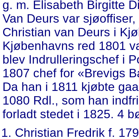
g. m. Elisabeth Birgitte D
Van Deurs var sjøoffiser,
Christian van Deurs i Kj
Kjøbenhavns red 1801 va
blev Indrulleringschef i
1807 chef for «Brevigs B
Da han i 1811 kjøbte gaar
1080 Rdl., som han indf
forladt stedet i 1825. 4 b
Christian Fredrik f. 179