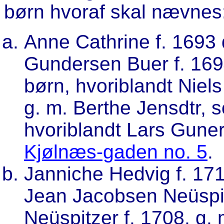
børn hvoraf skal nævnes
Anne Cathrine f. 1693 
Gundersen Buer f. 169
børn, hvoriblandt Niel
g. m. Berthe Jensdtr, 
hvoriblandt Lars Guner
Kjølnæs-gaden no. 5
.
Janniche Hedvig f. 1713
Jean Jacobsen Neüspit
Neüspitzer f. 1708, g.