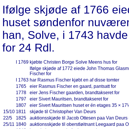
Ifølge skjøde af 1766 e
huset søndenfor nuvære
han, Solve, i 1743 havde
for 24 Rdl.
I 1769
kjøbte Christen Borge Solve Meens hus for
Ifølge skjøde af 1772 eiede John Thomas Glasmes
Fischer for
I 1763
har Rasmus Fischer kjøbt en af disse tomter
1765
eier Rasmus Fischer en gaard, pantsatt for
1778
eier Jens Fischer gaarden, brandtakseret for
1797
eier Sivert Mauritsen, brandtakseret for
1807
eier Sivert Mauritsen huset er én etages 35 × 17
15/10
1811
skjøde til Christopher Van Deurs
22/5
1825
auktionsskjøde til Jacob Ottesen paa Van Deurs
25/11
1840
auktionsskjøde til oberstløitnant Leegaard paa 