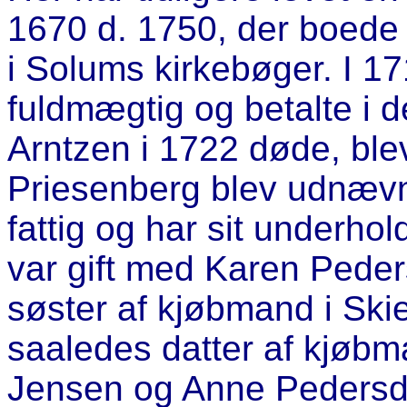
1670 d. 1750, der boede 
i Solums kirkebøger. I 17
fuldmægtig og betalte i 
Arntzen i 1722 døde, blev
Priesenberg blev udnævnt
fattig og har sit underho
var gift med Karen Peder
søster af kjøbmand i Sk
saaledes datter af kjøb
Jensen og Anne Pedersd