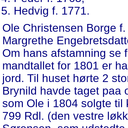
Hedvig f. 1771.
Ole Christensen Borge
f.
Margrethe Engebretsdatte
Om hans afstamning se f
mandtallet for 1801 er h
jord. Til huset hørte 2 s
Brynild havde taget paa
som Ole i 1804 solgte ti
799 Rdl. (den vestre løk