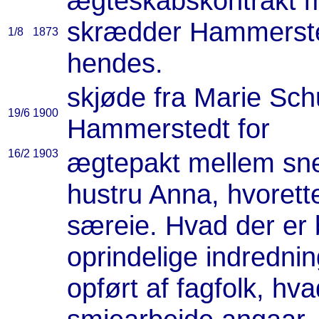
ægteskabskontrakt m
skrædder Hammersted
1/8
1873
hendes.
skjøde fra Marie Schu
19/6
1900
Hammerstedt for
16/2
1903
ægtepakt mellem sne
hustru Anna, hvorett
særeie. Hvad der er 
oprindelige indrednin
opført af fagfolk, hv