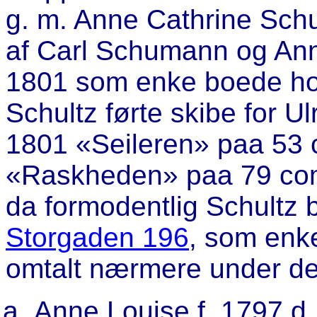
g. m. Anne Cathrine Schu
af Carl Schumann og Ann
1801 som enke boede ho
Schultz førte skibe for Ul
1801 «Seileren» paa 53 c
«Raskheden» paa 79 com. 
da formodentlig Schultz b
Storgaden 196
, som enke
omtalt nærmere under de
Anne Louise f. 1797 d. 