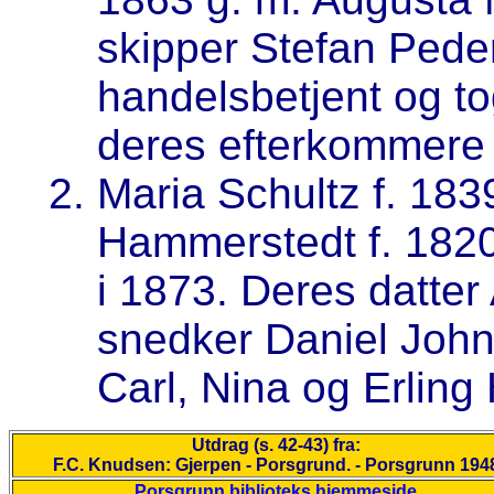
skipper Stefan Pede
handelsbetjent og t
deres efterkommere
Maria Schultz f. 183
Hammerstedt f. 1820
i 1873. Deres datte
snedker Daniel John
Carl, Nina og Erlin
Utdrag (s. 42-43) fra:
F.C. Knudsen: Gjerpen - Porsgrund. - Porsgrunn 194
Porsgrunn biblioteks hjemmeside