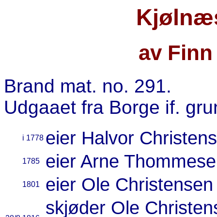
Kjølnæ
av Finn
Brand mat. no. 291.
Udgaaet fra Borge if. gru
eier Halvor Christen
i 1778
eier Arne Thommese
1785
eier Ole Christensen
1801
skjøder Ole Christens