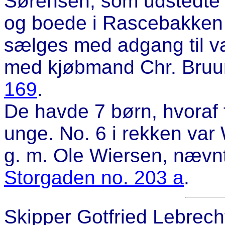
Sørensen, som udstedte 
og boede i Rascebakken
sælges med adgang til vand
med kjøbmand Chr. Bru
169
.
De havde 7 børn, hvoraf 
unge. No. 6 i rekken var 
g. m. Ole Wiersen, nævn
Storgaden no. 203 a
.
Skipper
Gotfried Lebrech