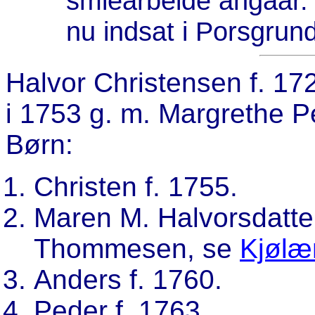
smiearbeide angaar. 
nu indsat i Porsgru
Halvor Christensen
f. 17
i 1753 g. m. Margrethe P
Børn:
Christen f. 1755.
Maren M. Halvorsdatter
Thommesen, se
Kjølæ
Anders f. 1760.
Peder f. 1763,