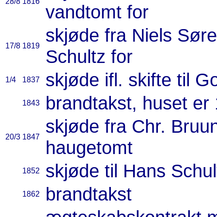
28/8
1816
vandtomt for
skjøde fra Niels Sør
17/8
1819
Schultz for
skjøde ifl. skifte til 
1/4
1837
brandtakst, huset er 
1843
skjøde fra Chr. Bruun
20/3
1847
haugetomt
skjøde til Hans Schul
1852
brandtakst
1862