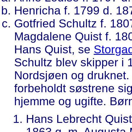
Henricha f. 1799 d. 187
Gotfried Schultz f. 180
Magdalene Quist f. 180
Hans Quist, se
Storga
Schultz blev skipper i 
Nordsjøen og druknet.
forbeholdt søstrene sig
hjemme og ugifte. Bør
Hans Lebrecht Quist 
1863 g. m. Augusta M