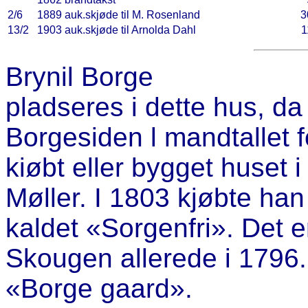
2/6
1889
auk.skjøde til M. Rosenland
3
13/2
1903
auk.skjøde til Arnolda Dahl
1
Brynil Borge
pladseres i dette hus, d
Borgesiden l mandtallet
kiøbt eller bygget huset 
Møller. I 1803 kjøbte ha
kaldet «Sorgenfri». Det e
Skougen allerede i 1796
«Borge gaard».