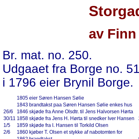
Storga
av Finn
Br. mat. no. 250.
Udgaaet fra Borge no. 51
i 1796 eier Brynil Borge.
1805
eier Søren Hansen Sølie
1843
brandtakst paa Søren Hansen Sølie enkes hus
26/6
1846
skjøde fra Anne Olsdtr. til Jens Halvorsen Hørta
30/11
1858
skjøde fra Jens H. Hørta til snedker Iver Hansen
1/5
1859
skjøde fra I. Hansen til Torkild Olsen
2/6
1860
kjøber T. Olsen et stykke af nabotomten for
1862
brandtakst