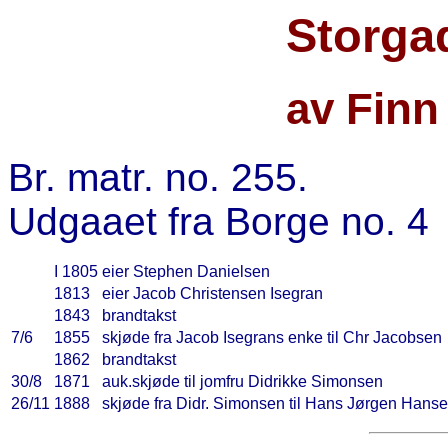
Storga
av Finn
Br. matr. no. 255.
Udgaaet fra Borge no. 4
I 1805
eier Stephen Danielsen
1813
eier Jacob Christensen Isegran
1843
brandtakst
7/6
1855
skjøde fra Jacob Isegrans enke til Chr Jacobsen
1862
brandtakst
30/8
1871
auk.skjøde til jomfru Didrikke Simonsen
26/11
1888
skjøde fra Didr. Simonsen til Hans Jørgen Hans