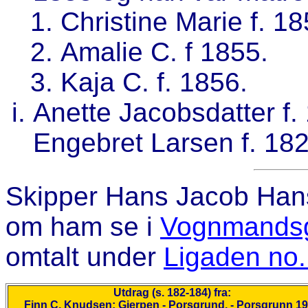
Christine Marie f. 18
Amalie C. f 1855.
Kaja C. f. 1856.
Anette Jacobsdatter f.
Engebret Larsen f. 18
Skipper
Hans Jacob Han
om ham se i
Vognmandsg
omtalt under
Ligaden no.
Utdrag (s. 182-184) fra:
Finn C. Knudsen: Gjerpen - Porsgrund. - Porsgrunn 1