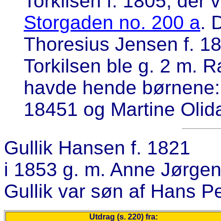
Torkilsen f. 1805, der 
Storgaden no. 200 a
. 
Thoresius Jensen f. 1
Torkilsen ble g. 2 m. R
havde hende børnene: E
18451 og Martine Olida
Gullik Hansen
f. 1821
i 1853 g. m. Anne Jørgen
Gullik var søn af Hans P
Utdrag (s. 220) fra: