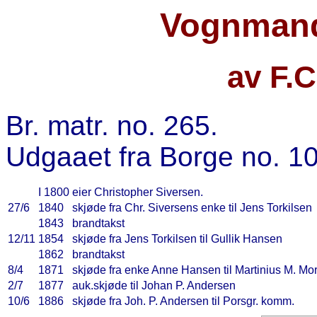
Vognmand
av F.
Br. matr. no. 265.
Udgaaet fra Borge no. 10
I 1800
eier Christopher Siversen.
27/6
1840
skjøde fra Chr. Siversens enke til Jens Torkilsen
1843
brandtakst
12/11
1854
skjøde fra Jens Torkilsen til Gullik Hansen
1862
brandtakst
8/4
1871
skjøde fra enke Anne Hansen til Martinius M. Mo
2/7
1877
auk.skjøde til Johan P. Andersen
10/6
1886
skjøde fra Joh. P. Andersen til Porsgr. komm.