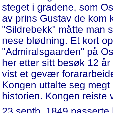
steget i gradene, som Os
av prins Gustav de kom k
"Sildrebekk" måtte man s
nese blødning. Et kort op
"Admiralsgaarden" på Os
her etter sitt besøk 12 år
vist et gevær forararbeid
Kongen uttalte seg megt 
historien. Kongen reiste v
23 septb. 1849 passerte