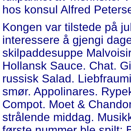
hos konsul Alfred Peter
Kongen var tilstede på 
interessere å gjengi da
skilpaddesuppe Malvoisir
Hollansk Sauce. Chat. G
russisk Salad. Liebfraum
smør. Appolinares. Rype
Compot. Moet & Chandon 
strålende middag. Musikk
første nummer ble spilt: