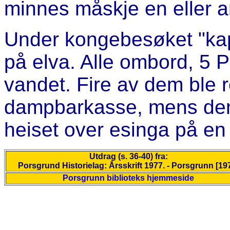
minnes måskje en eller a
Under kongebesøket "kaps
på elva. Alle ombord, 5 P
vandet. Fire av dem ble
dampbarkasse, mens den 
heiset over esinga på en
Utdrag (s. 36-40) fra:
Porsgrund Historielag: Årsskrift 1977. - Porsgrunn [19
Porsgrunn biblioteks hjemmeside