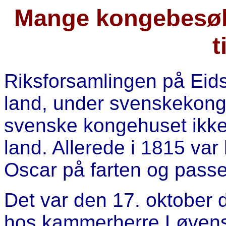
Mange kongebesøk
t
Riksforsamlingen på Eidsv
land, under svenskekong
svenske kongehuset ikke
land. Allerede i 1815 var
Oscar på farten og pass
Det var den 17. oktober d
hos kammerherre Løvenski